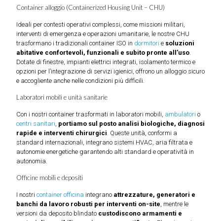
Container alloggio (Containerized Housing Unit – CHU)
Ideali per contesti operativi complessi, come missioni militari,
interventi di emergenza e operazioni umanitarie, le nostre CHU
trasformano i tradizionali container ISO in
dormitori
e
soluzioni
abitative confortevoli, funzionali e subito pronte all’uso
.
Dotate di finestre, impianti elettrici integrati, isolamento termico e
opzioni per l’integrazione di servizi igienici, offrono un alloggio sicuro
e accogliente anche nelle condizioni più difficili.
Laboratori mobili e unità sanitarie
Con i nostri container trasformati in laboratori mobili,
ambulatori
o
centri sanitari
,
portiamo sul posto analisi biologiche, diagnosi
rapide e interventi chirurgici
. Queste unità, conformi a
standard internazionali, integrano sistemi HVAC, aria filtrata e
autonomie energetiche garantendo alti standard e operatività in
autonomia.
Officine mobili e depositi
I nostri
container officina
integrano
attrezzature, generatori e
banchi da lavoro robusti per interventi on-site
, mentre le
versioni da deposito blindato
custodiscono armamenti e