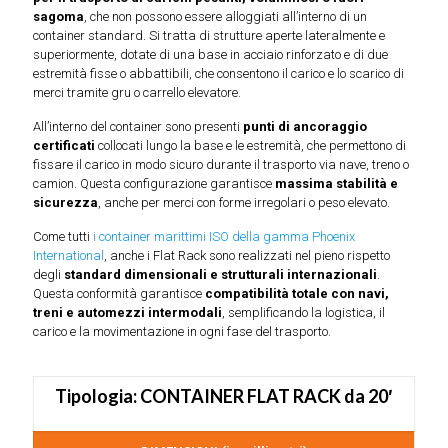
sagoma
, che non possono essere alloggiati all’interno di un
container standard. Si tratta di strutture aperte lateralmente e
superiormente, dotate di una base in acciaio rinforzato e di due
estremità fisse o abbattibili, che consentono il carico e lo scarico di
merci tramite gru o carrello elevatore.
All’interno del container sono presenti
punti di ancoraggio
certificati
collocati lungo la base e le estremità, che permettono di
fissare il carico in modo sicuro durante il trasporto via nave, treno o
camion. Questa configurazione garantisce
massima stabilità e
sicurezza
, anche per merci con forme irregolari o peso elevato.
Come tutti
i container marittimi ISO della gamma Phoenix
International
, anche i Flat Rack sono realizzati nel pieno rispetto
degli
standard dimensionali e strutturali internazionali
.
Questa conformità garantisce
compatibilità totale con navi,
treni e automezzi intermodali
, semplificando la logistica, il
carico e la movimentazione in ogni fase del trasporto.
Tipologia: CONTAINER FLAT RACK da 20′