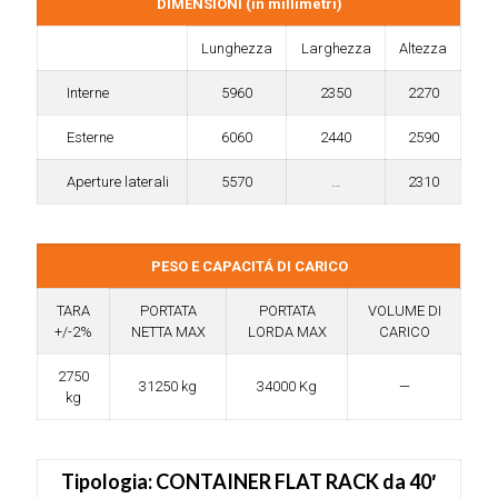
DIMENSIONI (in millimetri)
Lunghezza
Larghezza
Altezza
Interne
5960
2350
2270
Esterne
6060
2440
2590
Aperture laterali
5570
…
2310
PESO E CAPACITÁ DI CARICO
TARA
PORTATA
PORTATA
VOLUME DI
+/-2%
NETTA MAX
LORDA MAX
CARICO
2750
31250 kg
34000 Kg
—
kg
Tipologia: CONTAINER FLAT RACK da 40′