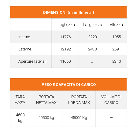
DIMENSIONI (in millimetri)
Lunghezza
Larghezza
Altezza
Interne
11776
2228
1955
Esterne
12192
2438
2591
Aperture laterali
11660
…
2310
PESO E CAPACITÁ DI CARICO
TARA
PORTATA
PORTATA
VOLUME DI
+/-2%
NETTA MAX
LORDA MAX
CARICO
4600
40500 kg
45000 Kg
—
kg