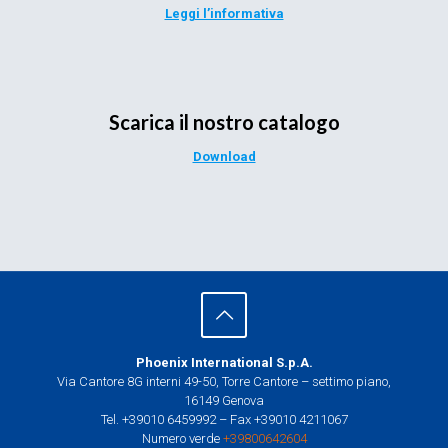
Leggi l’informativa
Scarica il nostro catalogo
Download
Phoenix International S.p.A.
Via Cantore 8G interni 49-50, Torre Cantore – settimo piano,
16149 Genova
Tel. +39010 6459992 – Fax +39010 4211067
Numero verde
+39800642604