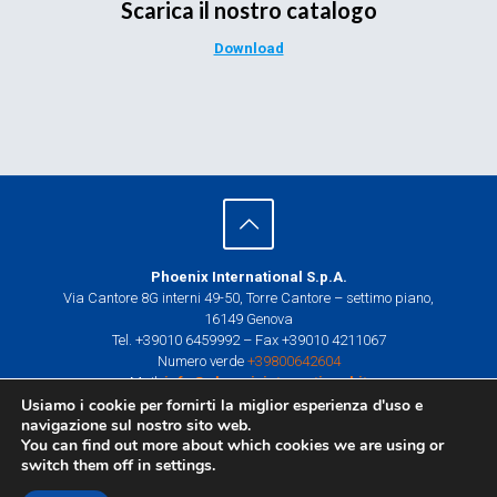
Scarica il nostro catalogo
Download
Phoenix International S.p.A.
Via Cantore 8G interni 49-50, Torre Cantore – settimo piano,
16149 Genova
Tel. +39010 6459992 – Fax +39010 4211067
Numero verde
+39800642604
Mail:
info@phoenixinternational.it
P.I. e C.F. 01874570995
Usiamo i cookie per fornirti la miglior esperienza d'uso e
navigazione sul nostro sito web.
Centro di Trasformazione e Allestimento
You can find out more about which cookies we are using or
Via Trattato di Roma 6,
switch them off in
settings
.
Novi Ligure (AL)