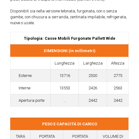
Disponibili sia nella versione telonata, furgonata, con o senza
gambe, con chiusura a serranda, centinata impilabile, refrigerata,
nuove o usate.
Tipologia: Casse Mobili Furgonate Pallett Wide
DIMENSIONI (in millimetri)
Lunghezza
Larghezza
Altezza
Esterne
13716
2500
2775
Interne
13553
2426
2563
Apertura porte
…
2442
2442
PESO E CAPACITÁ DI CARICO
TARA
PORTATA
PORTATA
VOLUME DI