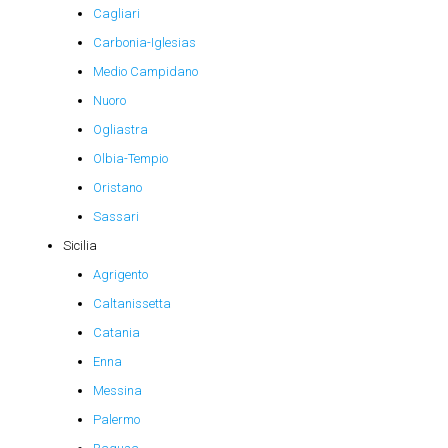
Cagliari
Carbonia-Iglesias
Medio Campidano
Nuoro
Ogliastra
Olbia-Tempio
Oristano
Sassari
Sicilia
Agrigento
Caltanissetta
Catania
Enna
Messina
Palermo