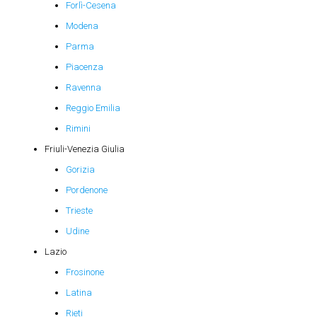
Forlì-Cesena
Modena
Parma
Piacenza
Ravenna
Reggio Emilia
Rimini
Friuli-Venezia Giulia
Gorizia
Pordenone
Trieste
Udine
Lazio
Frosinone
Latina
Rieti