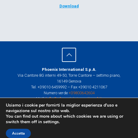
Download
Phoenix International S.p.A.
Via Cantore 8G interni 49-50, Torre Cantore – settimo piano,
16149 Genova
Tel. +39010 6459992 – Fax +39010 4211067
Numero verde
+39800642604
Mail:
info@phoenixinternational.it
P.I. e C.F. 01874570995
Usiamo i cookie per fornirti la miglior esperienza d'uso e
navigazione sul nostro sito web.
Centro di Trasformazione e Allestimento
You can find out more about which cookies we are using or
Via Trattato di Roma 6,
switch them off in
settings
.
Novi Ligure (AL)
Accetta