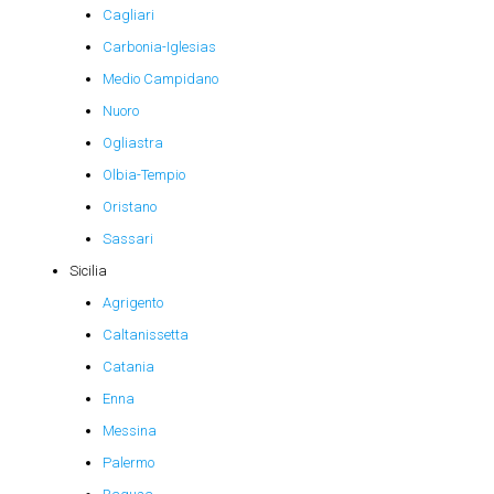
Cagliari
Carbonia-Iglesias
Medio Campidano
Nuoro
Ogliastra
Olbia-Tempio
Oristano
Sassari
Sicilia
Agrigento
Caltanissetta
Catania
Enna
Messina
Palermo