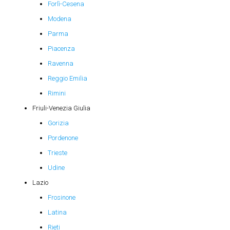
Forlì-Cesena
Modena
Parma
Piacenza
Ravenna
Reggio Emilia
Rimini
Friuli-Venezia Giulia
Gorizia
Pordenone
Trieste
Udine
Lazio
Frosinone
Latina
Rieti