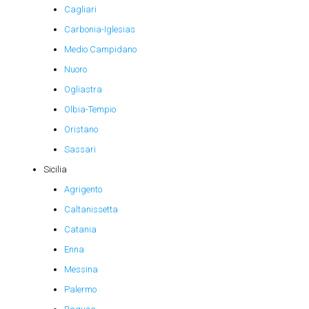
Cagliari
Carbonia-Iglesias
Medio Campidano
Nuoro
Ogliastra
Olbia-Tempio
Oristano
Sassari
Sicilia
Agrigento
Caltanissetta
Catania
Enna
Messina
Palermo