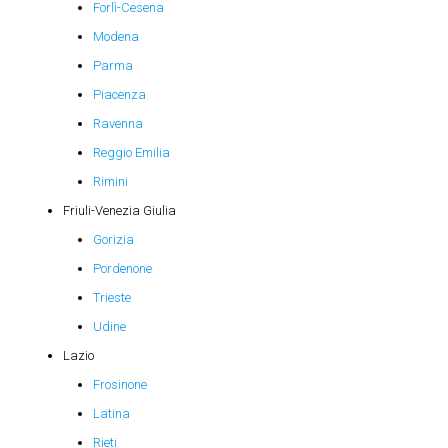
Forlì-Cesena
Modena
Parma
Piacenza
Ravenna
Reggio Emilia
Rimini
Friuli-Venezia Giulia
Gorizia
Pordenone
Trieste
Udine
Lazio
Frosinone
Latina
Rieti