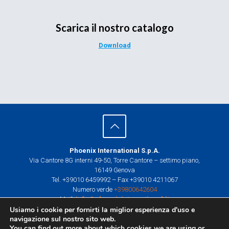
Scarica il nostro catalogo
Download
Phoenix International S.p.A.
Via Cantore 8G interni 49-50, Torre Cantore – settimo piano,
16149 Genova
Tel. +39010 6459992 – Fax +39010 4211067
Numero verde
+39800642604
Mail:
info@phoenixinternational.it
Usiamo i cookie per fornirti la miglior esperienza d'uso e
P.I. e C.F. 01874570995
navigazione sul nostro sito web.
Centro di Trasformazione e Allestimento
You can find out more about which cookies we are using or
Via Trattato di Roma 6,