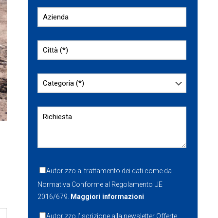
Autorizzo al trattamento dei dati come da
Normativa Conforme al Regolamento UE
2016/679.
Maggiori informazioni
Autorizzo l’iscrizione alla newsletter Offerte.