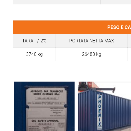
PESO E CA
TARA +/-2%
PORTATA NETTA MAX
3740 kg
26480 kg