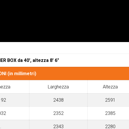
R BOX da 40′, altezza 8′ 6″
I (in millimetri)
hezza
Larghezza
Altezza
192
2438
2591
032
2352
2385
…
2343
2280