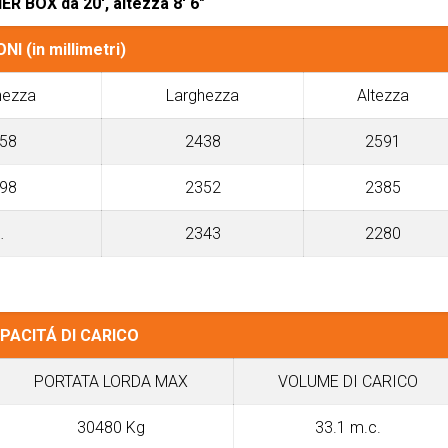
R BOX da 20′, altezza 8′ 6″
I (in millimetri)
hezza
Larghezza
Altezza
58
2438
2591
98
2352
2385
…
2343
2280
PACITÁ DI CARICO
PORTATA LORDA MAX
VOLUME DI CARICO
30480 Kg
33.1 m.c.